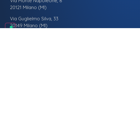
Via Monte Napoleone, 8
20121 Milano (MI)
Via Guglielmo Silva, 33
20149 Milano (MI)
CONTATTI
info@studiolegaletomayer.it
tel. +39 02 82397627
LEGALE
Privacy
Cookies
Preferenze Cookies
Codice Deontologico
P. IVA: 01800580035
POLIZZA ASSICURATIVA:
Generali Italia Spa - n. 3906925478-390625479