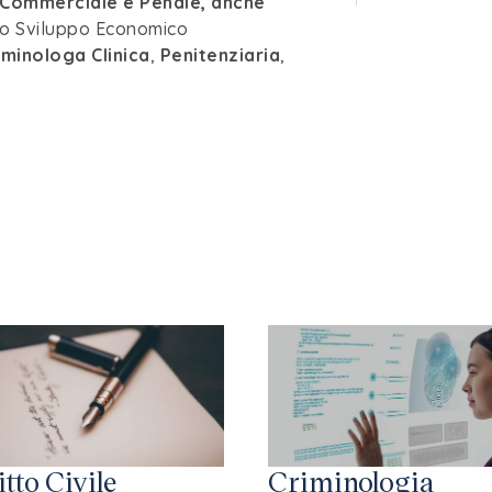
e Commerciale e Penale, anche
lo Sviluppo Economico
iminologa Clinica
,
Penitenziaria
,
itto Civile
Criminologia