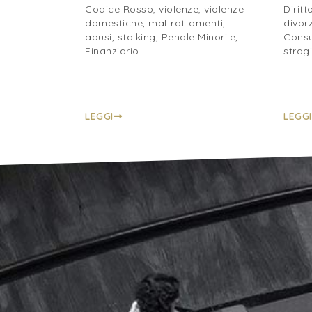
Codice Rosso, violenze, violenze
Diritt
domestiche, maltrattamenti,
divorz
abusi, stalking, Penale Minorile,
Consu
Finanziario
stragi
LEGGI
LEGGI