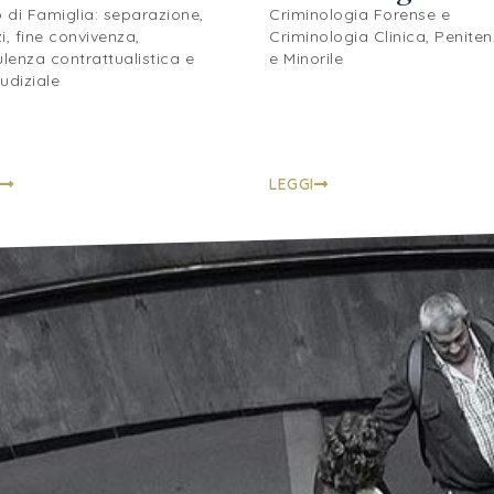
o di Famiglia: separazione,
Criminologia Forense e
i, fine convivenza,
Criminologia Clinica, Peniten
lenza contrattualistica e
e Minorile
udiziale
LEGGI