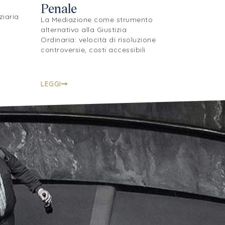
Penale
ziaria
La Mediazione come strumento
alternativo alla Giustizia
Ordinaria: velocità di risoluzione
controversie, costi accessibili
LEGGI