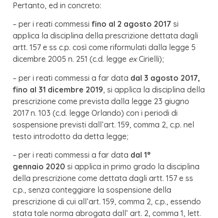
Pertanto, ed in concreto:
– per i reati commessi
fino al 2 agosto 2017
si
applica la disciplina della prescrizione dettata dagli
artt. 157 e ss c.p. così come riformulati dalla legge 5
dicembre 2005 n. 251 (c.d. legge
ex
Cirielli);
– per i reati commessi a far data
dal 3 agosto 2017,
fino al 31 dicembre 2019
, si applica la disciplina della
prescrizione come prevista dalla legge 23 giugno
2017 n. 103 (c.d. legge Orlando) con i periodi di
sospensione previsti dall’art. 159, comma 2, c.p. nel
testo introdotto da detta legge;
– per i reati commessi a far data
dal 1°
gennaio 2020
si applica in primo grado la disciplina
della prescrizione come dettata dagli artt. 157 e ss
c.p., senza conteggiare la sospensione della
prescrizione di cui all’art. 159, comma 2, c.p., essendo
stata tale norma abrogata dall’ art. 2, comma 1, lett.