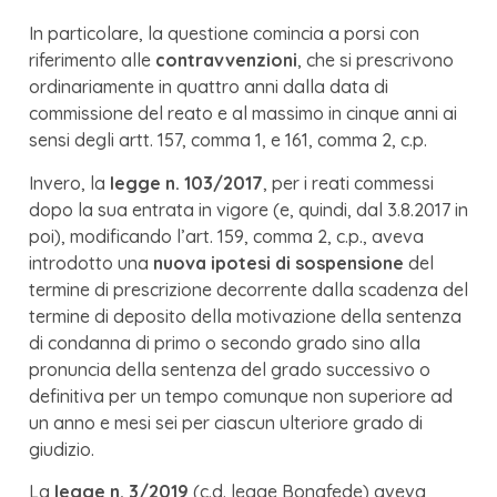
In particolare, la questione comincia a porsi con
riferimento alle
contravvenzioni
, che si prescrivono
ordinariamente in quattro anni dalla data di
commissione del reato e al massimo in cinque anni ai
sensi degli artt. 157, comma 1, e 161, comma 2, c.p.
Invero, la
legge n. 103/2017
, per i reati commessi
dopo la sua entrata in vigore (e, quindi, dal 3.8.2017 in
poi), modificando l’art. 159, comma 2, c.p., aveva
introdotto una
nuova ipotesi di sospensione
del
termine di prescrizione decorrente dalla scadenza del
termine di deposito della motivazione della sentenza
di condanna di primo o secondo grado sino alla
pronuncia della sentenza del grado successivo o
definitiva per un tempo comunque non superiore ad
un anno e mesi sei per ciascun ulteriore grado di
giudizio.
La
legge n. 3/2019
(c.d. legge Bonafede) aveva