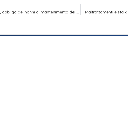
Separazione, obbligo dei nonni al mantenimento dei nipoti
Maltrattamenti e stalki
SEDI
CONTATTI
Via Monte Napoleone, 8
info@studiolegaletomaye
20121 Milano (MI)
tel. +39 02 82397627
Via Guglielmo Silva, 33
20149 Milano (MI)
© 2026 Tutti i diritti rise