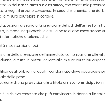
ntrollo del
braccialetto elettronico
, con eventuale previsio
tato neghi il proprio consenso. In caso di manomissione del br
 la misura cautelare in carcere.
 disposizioni si segnala la previsione del c.d. dell
’arresto in f
ato, in modo inequivocabile e sulla base di documentazione vi
i informatiche o telematiche.
vità si sostanziano, poi:
nsione della previsione dell’immediata comunicazione alle vit
 donne, di tutte le notizie inerenti alle misure cautelari dispos
ifica degli obblighi ai quali il condannato deve soggiacere 
ale della pena;
oduzione di una provvisionale a titolo di
ristoro anticipato
in
.
 è la chiave concreta che può convincere le donne a fidarsi d
a.