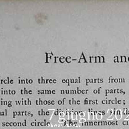
Studio Legale Tomayer
7 giugno 202
NEWS
\
PENALE