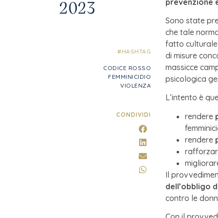
2023
prevenzione e
Sono state pr
che tale norma
fatto cultural
#HASHTAG
di misure conco
massicce campa
CODICE ROSSO
FEMMINICIDIO
psicologica gen
VIOLENZA
L’intento è quel
CONDIVIDI
rendere
femminici
rendere
rafforzar
migliorar
Il provvedimen
dell’obbligo 
contro le donn
Con il provved