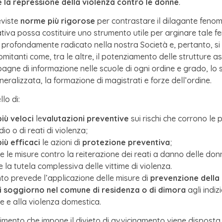
 la repressione della violenza contro le donne
.
eviste
norme più rigorose
per contrastare il dilagante fenomen
tiva possa costituire uno strumento utile per arginare tale fe
e profondamente radicato nella nostra Società e, pertanto, s
mitanti come, tra le altre, il potenziamento delle strutture a
gne di informazione nelle scuole di ogni ordine e grado, lo 
eralizzata, la formazione di magistrati e forze dell’ordine.
lo di:
più veloci
le
valutazioni preventive
sui rischi che corrono le p
dio o di reati di violenza;
più efficaci
le azioni di
protezione preventiva
;
e le misure contro la reiterazione dei reati a danno delle donn
e la tutela complessiva delle vittime di violenza.
to prevede l’applicazione delle misure di
prevenzione della 
di soggiorno nel comune di residenza o di dimora
agli indizi
e e alla violenza domestica.
imento che impone il divieto di avvicinamento viene disposta