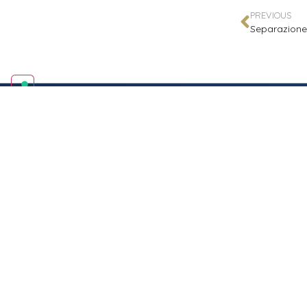
PREVIOUS
Studio Legale Tomayer
Diritto Penale
Diritto Civile
Criminologia
Mediazione Civile & Penale
P. IVA: 01800580035
POLIZZA ASSICURATIVA:
Generali Italia Spa - n. 3906925478-390625479