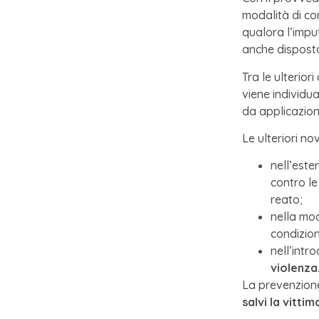
modalità di co
qualora l’impu
anche disposta
Tra le ulteriori
viene individu
da applicazion
Le ulteriori no
nell’este
contro le
reato;
nella mod
condizion
nell’intr
violenza
La prevenzione
salvi la vittim