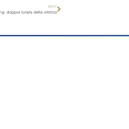
NEXT
ng: doppia tutela della vittima
LEGALE
r.it
Privacy
Cookies
Preferenze Cookies
Codice Deontologico
rvati
Credits:
frogstudio communication