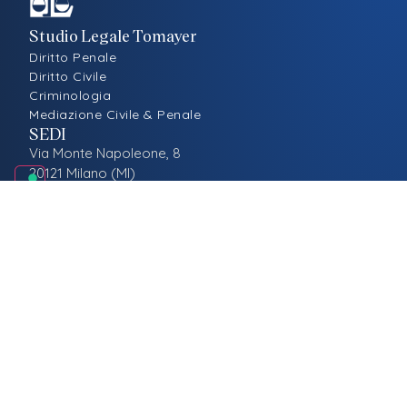
Studio Legale Tomayer
Diritto Penale
Diritto Civile
Criminologia
Mediazione Civile & Penale
SEDI
Via Monte Napoleone, 8
20121 Milano (MI)
Via Guglielmo Silva, 33
20149 Milano (MI)
CONTATTI
info@studiolegaletomayer.it
tel. +39 02 82397627
LEGALE
Privacy
Cookies
Preferenze Cookies