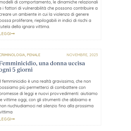
modelli di comportamento, le dinamiche relazionali
e i fattori di vulnerabilità che possono contribuire a
creare un ambiente in cui la violenza di genere
possa proliferare, riepilogabili in indici di rischi a
tutela della ignara vittima.
LEGGI
CRIMINOLOGIA
,
PENALE
NOVEMBRE, 2023
Femminicidio, una donna uccisa
ogni 5 giorni
Il femminicidio è una realtà gravissima, che non
possiamo più permetterci di combattere con
promesse di leggi e nuovi provvedimenti: aiutiamo
le vittime oggi, con gli strumenti che abbiamo e
non riuchiudiamoci nel silenzio fino alla prossima
vittima
LEGGI