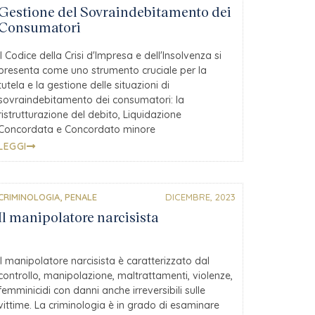
Gestione del Sovraindebitamento dei
Consumatori
Il Codice della Crisi d'Impresa e dell'Insolvenza si
presenta come uno strumento cruciale per la
tutela e la gestione delle situazioni di
sovraindebitamento dei consumatori: la
ristrutturazione del debito, Liquidazione
Concordata e Concordato minore
LEGGI
CRIMINOLOGIA
,
PENALE
DICEMBRE, 2023
Il manipolatore narcisista
Il manipolatore narcisista è caratterizzato dal
controllo, manipolazione, maltrattamenti, violenze,
femminicidi con danni anche irreversibili sulle
vittime. La criminologia è in grado di esaminare