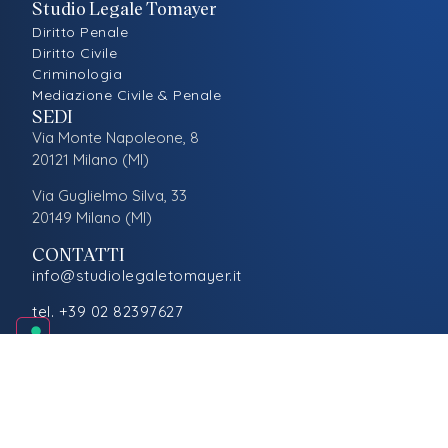
Studio Legale Tomayer
Diritto Penale
Diritto Civile
Criminologia
Mediazione Civile & Penale
SEDI
Via Monte Napoleone, 8
20121 Milano (MI)
Via Guglielmo Silva, 33
20149 Milano (MI)
CONTATTI
info@studiolegaletomayer.it
tel. +39 02 82397627
LEGALE
Privacy
Cookies
Preferenze Cookies