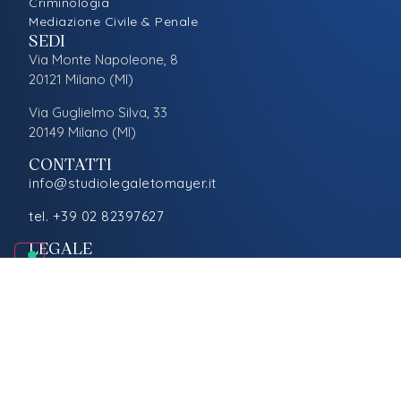
Criminologia
Mediazione Civile & Penale
SEDI
Via Monte Napoleone, 8
20121 Milano (MI)
Via Guglielmo Silva, 33
20149 Milano (MI)
CONTATTI
info@studiolegaletomayer.it
tel. +39 02 82397627
LEGALE
Privacy
Cookies
Preferenze Cookies
Codice Deontologico